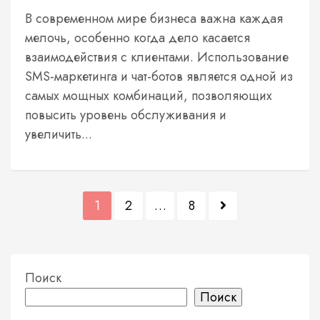
В современном мире бизнеса важна каждая
мелочь, особенно когда дело касается
взаимодействия с клиентами. Использование
SMS-маркетинга и чат-ботов является одной из
самых мощных комбинаций, позволяющих
повысить уровень обслуживания и
увеличить...
П
1
2
…
8
а
г
и
Поиск
Поиск
н