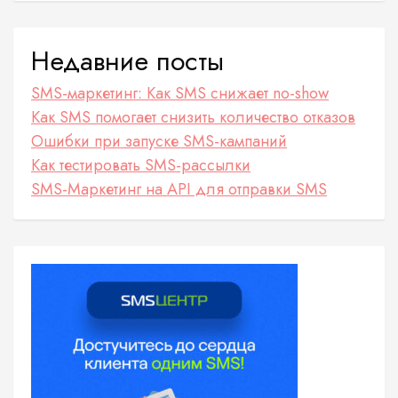
а
ц
Недавние посты
и
SMS-маркетинг: Как SMS снижает no-show
я
Как SMS помогает снизить количество отказов
з
Ошибки при запуске SMS-кампаний
Как тестировать SMS-рассылки
а
SMS-Маркетинг на API для отправки SMS
п
и
с
е
й